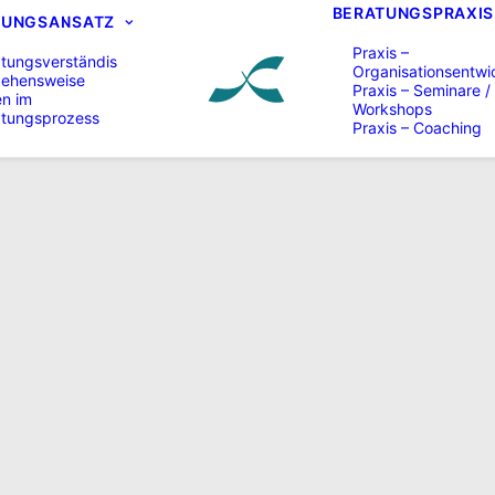
BERATUNGSPRAXIS
TUNGSANSATZ
Praxis –
tungsverständis
Organisationsentwi
gehensweise
Praxis – Seminare /
en im
Workshops
atungsprozess
Praxis – Coaching