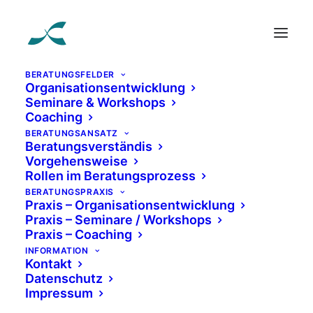
BERATUNGSFELDER
Organisationsentwicklung
Seminare & Workshops
Coaching
BERATUNGSANSATZ
Beratungsverständis
Klaudia Söllner -
Vorgehensweise
Rollen im Beratungsprozess
SL Consult Kassel
BERATUNGSPRAXIS
Praxis – Organisationsentwicklung
Praxis – Seminare / Workshops
Praxis – Coaching
KOMPETENTE PARTNER FÜR
INFORMATION
Kontakt
Die Entwicklung einer zukunftsfähigen
Datenschutz
Unternehmenskultur, um neue Strukturen und Strategien
Impressum
erfolgreich erlebbar und umsetzbar zu machen.